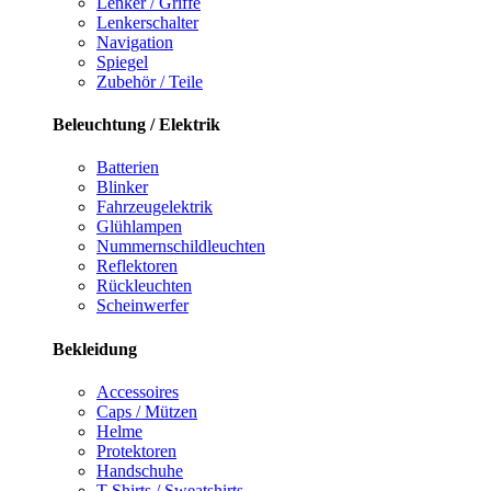
Lenker / Griffe
Lenkerschalter
Navigation
Spiegel
Zubehör / Teile
Beleuchtung / Elektrik
Batterien
Blinker
Fahrzeugelektrik
Glühlampen
Nummernschildleuchten
Reflektoren
Rückleuchten
Scheinwerfer
Bekleidung
Accessoires
Caps / Mützen
Helme
Protektoren
Handschuhe
T-Shirts / Sweatshirts