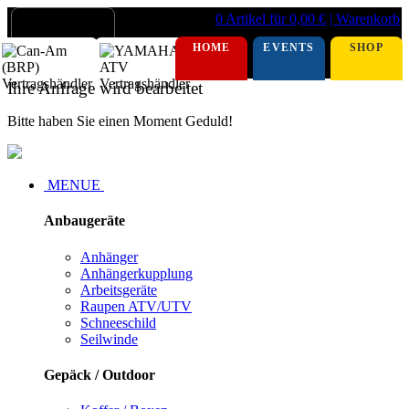
0 Artikel für 0,00 €
| Warenkorb
HOME
EVENTS
SHOP
Ihre Anfrage wird bearbeitet
Bitte haben Sie einen Moment Geduld!
MENUE
Anbaugeräte
Anhänger
Anhängerkupplung
Arbeitsgeräte
Raupen ATV/UTV
Schneeschild
Seilwinde
Gepäck / Outdoor