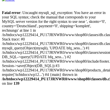
Fatal error
: Uncaught mysqli_sql_exception: You have an error in
your SQL syntax; check the manual that corresponds to your
MySQL server version for the right syntax to use near ', skonto='0',
country='Deutschland', payment='0', shipping='komplett',
rechnungs' at line 1 in
/is/htdocs/wp12229414_PU17JRNWR0/www/shop80/classes/db.clas
Stack trace: #0
/is/htdocs/wp12229414_PU17JRNWR0/www/shop80/classes/db.class
mysqli_query(Object(mysqli), 'UPDATE bfq_sess...') #1
/is/htdocs/wp12229414_PU17JRNWR0/www/shop80/classes/session.
DB_SQL->query('UPDATE bfq_sess...') #2
/is/htdocs/wp12229414_PU17JRNWR0/www/shop80/include/footer.i
Session->save(Object(DB_SQL)) #3
/is/htdocs/wp12229414_PU17JRNWR0/www/shop80/products_detail
require('/is/htdocs/wp12...') #4 {main} thrown in
/is/htdocs/wp12229414_PU17JRNWR0/www/shop80/classes/db.cl
on line
139