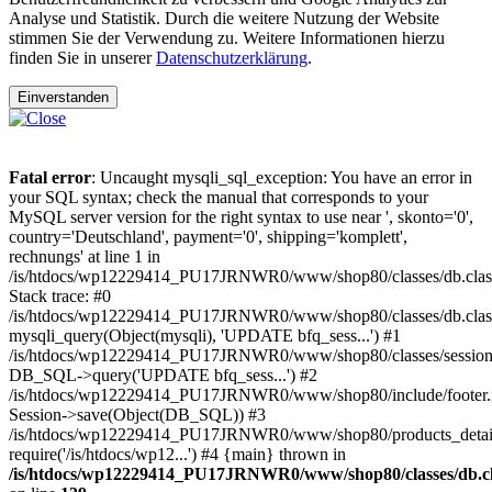
Analyse und Statistik. Durch die weitere Nutzung der Website
stimmen Sie der Verwendung zu. Weitere Informationen hierzu
finden Sie in unserer
Datenschutzerklärung
.
Einverstanden
Fatal error
: Uncaught mysqli_sql_exception: You have an error in
your SQL syntax; check the manual that corresponds to your
MySQL server version for the right syntax to use near ', skonto='0',
country='Deutschland', payment='0', shipping='komplett',
rechnungs' at line 1 in
/is/htdocs/wp12229414_PU17JRNWR0/www/shop80/classes/db.clas
Stack trace: #0
/is/htdocs/wp12229414_PU17JRNWR0/www/shop80/classes/db.class
mysqli_query(Object(mysqli), 'UPDATE bfq_sess...') #1
/is/htdocs/wp12229414_PU17JRNWR0/www/shop80/classes/session.
DB_SQL->query('UPDATE bfq_sess...') #2
/is/htdocs/wp12229414_PU17JRNWR0/www/shop80/include/footer.i
Session->save(Object(DB_SQL)) #3
/is/htdocs/wp12229414_PU17JRNWR0/www/shop80/products_detail
require('/is/htdocs/wp12...') #4 {main} thrown in
/is/htdocs/wp12229414_PU17JRNWR0/www/shop80/classes/db.cl