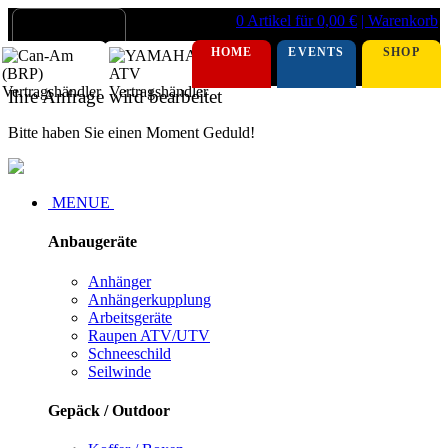
0 Artikel für 0,00 €
| Warenkorb
HOME
EVENTS
SHOP
Ihre Anfrage wird bearbeitet
Bitte haben Sie einen Moment Geduld!
MENUE
Anbaugeräte
Anhänger
Anhängerkupplung
Arbeitsgeräte
Raupen ATV/UTV
Schneeschild
Seilwinde
Gepäck / Outdoor