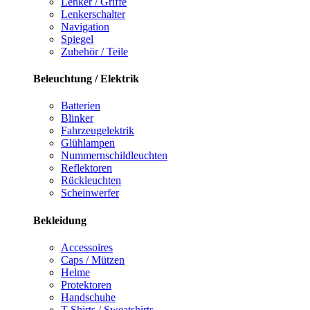
Lenker / Griffe
Lenkerschalter
Navigation
Spiegel
Zubehör / Teile
Beleuchtung / Elektrik
Batterien
Blinker
Fahrzeugelektrik
Glühlampen
Nummernschildleuchten
Reflektoren
Rückleuchten
Scheinwerfer
Bekleidung
Accessoires
Caps / Mützen
Helme
Protektoren
Handschuhe
T-Shirts / Sweatshirts