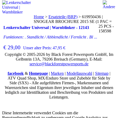
Home
>
Ersatzteile (BRP)
>
619950436 |
SNOGEAR BROCHURE 2015 SE (1 PAC =
25 PCS -
Lenkerschalter Universal | Warnblinker - 12143
158598
Funktionen: . Standlicht / Abblendlicht / Fernlicht . Bl ...
€ 29,00
Unser alter Preis: 47,95 €
Copyright © 2005-2026 by Black Forest Powersports GmbH, Im
Gelbstein 13A, 79206 Breisach (Germany), E-Mail:
service@blackforestpowersports.de
facebook
&
Homepage
|
Marken
|
Modellauswahl
|
Sitemap
|
ATV Quad Shop, MX/Enduro Store und Zubehör für Side by
Side (SXS) - Alle aufgeführten Firmen-, Markennamen und
Warenzeichen sind Eigentum ihrer jeweiligen Inhaber und dienen
lediglich zur Identifikation und Beschreibung von Produkten und
Leistungen.
Diese Internetseite verwendet Cookies um die
Benutzerfreundlichkeit zu verbessern und Google Analytics zur