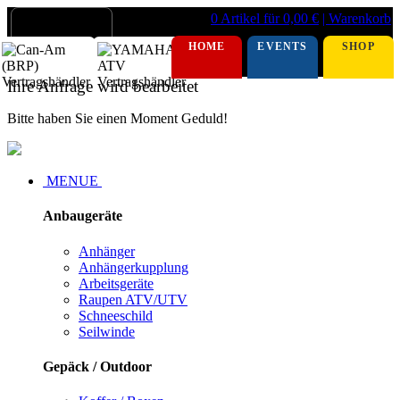
0 Artikel für 0,00 €
| Warenkorb
HOME
EVENTS
SHOP
Ihre Anfrage wird bearbeitet
Bitte haben Sie einen Moment Geduld!
MENUE
Anbaugeräte
Anhänger
Anhängerkupplung
Arbeitsgeräte
Raupen ATV/UTV
Schneeschild
Seilwinde
Gepäck / Outdoor