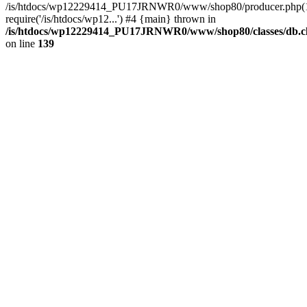
/is/htdocs/wp12229414_PU17JRNWR0/www/shop80/producer.php(1
require('/is/htdocs/wp12...') #4 {main} thrown in
/is/htdocs/wp12229414_PU17JRNWR0/www/shop80/classes/db.cl
on line
139