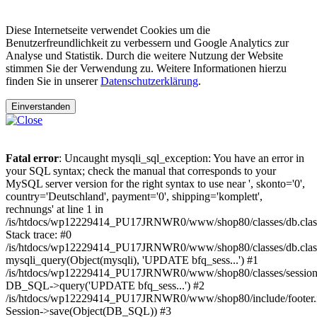
Diese Internetseite verwendet Cookies um die
Benutzerfreundlichkeit zu verbessern und Google Analytics zur
Analyse und Statistik. Durch die weitere Nutzung der Website
stimmen Sie der Verwendung zu. Weitere Informationen hierzu
finden Sie in unserer
Datenschutzerklärung
.
Einverstanden
Fatal error
: Uncaught mysqli_sql_exception: You have an error in
your SQL syntax; check the manual that corresponds to your
MySQL server version for the right syntax to use near ', skonto='0',
country='Deutschland', payment='0', shipping='komplett',
rechnungs' at line 1 in
/is/htdocs/wp12229414_PU17JRNWR0/www/shop80/classes/db.clas
Stack trace: #0
/is/htdocs/wp12229414_PU17JRNWR0/www/shop80/classes/db.class
mysqli_query(Object(mysqli), 'UPDATE bfq_sess...') #1
/is/htdocs/wp12229414_PU17JRNWR0/www/shop80/classes/session.
DB_SQL->query('UPDATE bfq_sess...') #2
/is/htdocs/wp12229414_PU17JRNWR0/www/shop80/include/footer.i
Session->save(Object(DB_SQL)) #3