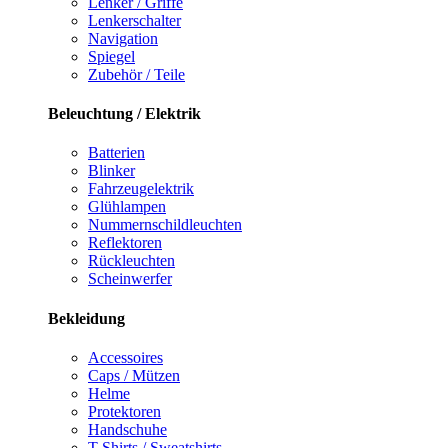
Lenker / Griffe
Lenkerschalter
Navigation
Spiegel
Zubehör / Teile
Beleuchtung / Elektrik
Batterien
Blinker
Fahrzeugelektrik
Glühlampen
Nummernschildleuchten
Reflektoren
Rückleuchten
Scheinwerfer
Bekleidung
Accessoires
Caps / Mützen
Helme
Protektoren
Handschuhe
T-Shirts / Sweatshirts