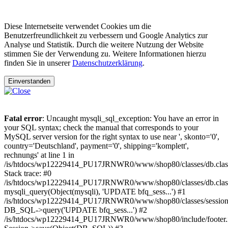
Diese Internetseite verwendet Cookies um die
Benutzerfreundlichkeit zu verbessern und Google Analytics zur
Analyse und Statistik. Durch die weitere Nutzung der Website
stimmen Sie der Verwendung zu. Weitere Informationen hierzu
finden Sie in unserer
Datenschutzerklärung
.
Einverstanden
Fatal error
: Uncaught mysqli_sql_exception: You have an error in
your SQL syntax; check the manual that corresponds to your
MySQL server version for the right syntax to use near ', skonto='0',
country='Deutschland', payment='0', shipping='komplett',
rechnungs' at line 1 in
/is/htdocs/wp12229414_PU17JRNWR0/www/shop80/classes/db.clas
Stack trace: #0
/is/htdocs/wp12229414_PU17JRNWR0/www/shop80/classes/db.class
mysqli_query(Object(mysqli), 'UPDATE bfq_sess...') #1
/is/htdocs/wp12229414_PU17JRNWR0/www/shop80/classes/session.
DB_SQL->query('UPDATE bfq_sess...') #2
/is/htdocs/wp12229414_PU17JRNWR0/www/shop80/include/footer.i