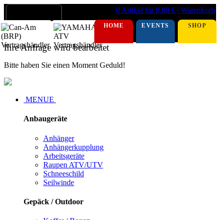
0 Artikel für 0,00 €
| Warenkorb
HOME
EVENTS
SHOP
Ihre Anfrage wird bearbeitet
Bitte haben Sie einen Moment Geduld!
MENUE
Anbaugeräte
Anhänger
Anhängerkupplung
Arbeitsgeräte
Raupen ATV/UTV
Schneeschild
Seilwinde
Gepäck / Outdoor