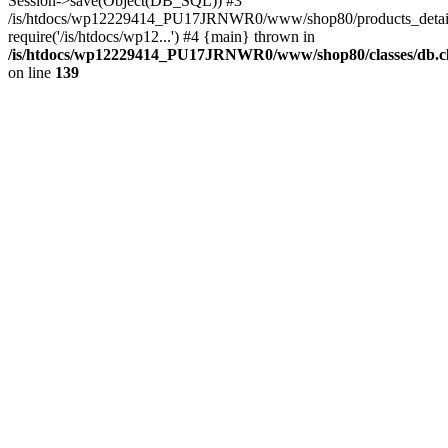
Session->save(Object(DB_SQL)) #3
/is/htdocs/wp12229414_PU17JRNWR0/www/shop80/products_detail
require('/is/htdocs/wp12...') #4 {main} thrown in
/is/htdocs/wp12229414_PU17JRNWR0/www/shop80/classes/db.cl
on line
139