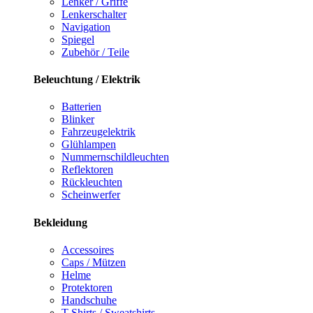
Lenker / Griffe
Lenkerschalter
Navigation
Spiegel
Zubehör / Teile
Beleuchtung / Elektrik
Batterien
Blinker
Fahrzeugelektrik
Glühlampen
Nummernschildleuchten
Reflektoren
Rückleuchten
Scheinwerfer
Bekleidung
Accessoires
Caps / Mützen
Helme
Protektoren
Handschuhe
T-Shirts / Sweatshirts