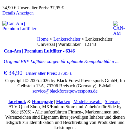
34,90 €
Unser alter Preis:
37,95 €
Details Anzeigen
Home
>
Lenkerschalter
>
Lenkerschalter
Universal | Warnblinker - 12143
Can-Am | Premium Luftfilter - 6346
Original BRP Luftfilter sorgen für optimale Kompatibilität u ...
€ 34,90
Unser alter Preis: 37,95 €
Copyright © 2005-2026 by Black Forest Powersports GmbH, Im
Gelbstein 13A, 79206 Breisach (Germany), E-Mail:
service@blackforestpowersports.de
facebook
&
Homepage
|
Marken
|
Modellauswahl
|
Sitemap
|
ATV Quad Shop, MX/Enduro Store und Zubehör für Side by
Side (SXS) - Alle aufgeführten Firmen-, Markennamen und
Warenzeichen sind Eigentum ihrer jeweiligen Inhaber und dienen
lediglich zur Identifikation und Beschreibung von Produkten und
Leistungen.