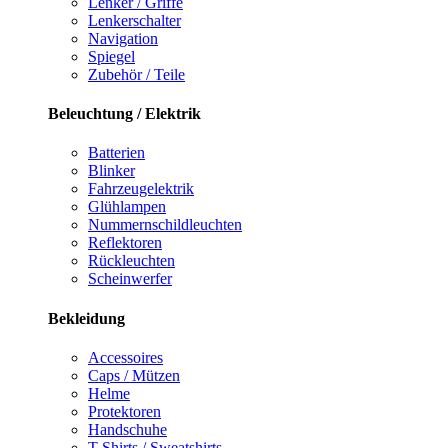
Lenker / Griffe
Lenkerschalter
Navigation
Spiegel
Zubehör / Teile
Beleuchtung / Elektrik
Batterien
Blinker
Fahrzeugelektrik
Glühlampen
Nummernschildleuchten
Reflektoren
Rückleuchten
Scheinwerfer
Bekleidung
Accessoires
Caps / Mützen
Helme
Protektoren
Handschuhe
T-Shirts / Sweatshirts