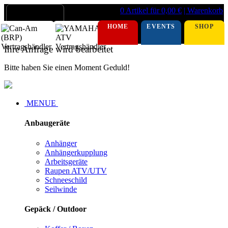
0 Artikel für 0,00 €
| Warenkorb
HOME
EVENTS
SHOP
Ihre Anfrage wird bearbeitet
Bitte haben Sie einen Moment Geduld!
MENUE
Anbaugeräte
Anhänger
Anhängerkupplung
Arbeitsgeräte
Raupen ATV/UTV
Schneeschild
Seilwinde
Gepäck / Outdoor