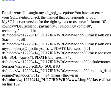
Fatal error
: Uncaught mysqli_sql_exception: You have an error in
your SQL syntax; check the manual that corresponds to your
MySQL server version for the right syntax to use near ', skonto='0',
country='Deutschland', payment='0', shipping='komplett',
rechnungs' at line 1 in
/is/htdocs/wp12229414_PU17JRNWR0/www/shop80/classes/db.clas
Stack trace: #0
/is/htdocs/wp12229414_PU17JRNWR0/www/shop80/classes/db.class
mysqli_query(Object(mysqli), 'UPDATE bfq_sess...') #1
/is/htdocs/wp12229414_PU17JRNWR0/www/shop80/classes/session.
DB_SQL->query('UPDATE bfq_sess...') #2
/is/htdocs/wp12229414_PU17JRNWR0/www/shop80/include/footer.i
Session->save(Object(DB_SQL)) #3
/is/htdocs/wp12229414_PU17JRNWR0/www/shop80/products_detail
require('/is/htdocs/wp12...') #4 {main} thrown in
/is/htdocs/wp12229414_PU17JRNWR0/www/shop80/classes/db.cl
on line
139