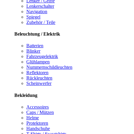
Lenker / Griffe
Lenkerschalter
Navigation
Spiegel
Zubehör / Teile
Beleuchtung / Elektrik
Batterien
Blinker
Fahrzeugelektrik
Glühlampen
Nummernschildleuchten
Reflektoren
Rückleuchten
Scheinwerfer
Bekleidung
Accessoires
Caps / Mützen
Helme
Protektoren
Handschuhe
T-Shirts / Sweatshirts