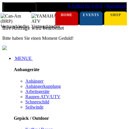
0 Artikel für 0,00 €
| Warenkorb
HOME
EVENTS
SHOP
Ihre Anfrage wird bearbeitet
Bitte haben Sie einen Moment Geduld!
MENUE
Anbaugeräte
Anhänger
Anhängerkupplung
Arbeitsgeräte
Raupen ATV/UTV
Schneeschild
Seilwinde
Gepäck / Outdoor