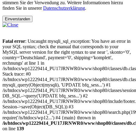
stimmen Sie der Verwendung zu. Weitere Informationen hierzu
finden Sie in unserer
Datenschutzerklärung
.
Einverstanden
Fatal error
: Uncaught mysqli_sql_exception: You have an error in
your SQL syntax; check the manual that corresponds to your
MySQL server version for the right syntax to use near ', skonto='0',
country='Deutschland', payment='0', shipping='komplett',
rechnungs' at line 1 in
/is/htdocs/wp12229414_PU17JRNWR0/www/shop80/classes/db.clas
Stack trace: #0
/is/htdocs/wp12229414_PU17JRNWR0/www/shop80/classes/db.class
mysqli_query(Object(mysqli), 'UPDATE bfq_sess...') #1
/is/htdocs/wp12229414_PU17JRNWR0/www/shop80/classes/session.
DB_SQL->query('UPDATE bfq_sess...') #2
/is/htdocs/wp12229414_PU17JRNWR0/www/shop80/include/footer.i
Session->save(Object(DB_SQL)) #3
/is/htdocs/wp12229414_PU17JRNWR0/www/shop80/search.php(199
require('/is/htdocs/wp12...') #4 {main} thrown in
/is/htdocs/wp12229414_PU17JRNWR0/www/shop80/classes/db.cl
on line
139