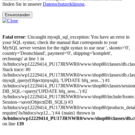
finden Sie in unserer
Datenschutzerklärung
.
Einverstanden
Fatal error
: Uncaught mysqli_sql_exception: You have an error in
your SQL syntax; check the manual that corresponds to your
MySQL server version for the right syntax to use near ', skonto='0',
country='Deutschland', payment='0', shipping='komplett',
rechnungs' at line 1 in
/is/htdocs/wp12229414_PU17JRNWR0/www/shop80/classes/db.clas
Stack trace: #0
/is/htdocs/wp12229414_PU17JRNWR0/www/shop80/classes/db.class
mysqli_query(Object(mysqli), 'UPDATE bfq_sess...') #1
/is/htdocs/wp12229414_PU17JRNWR0/www/shop80/classes/session.
DB_SQL->query('UPDATE bfq_sess...') #2
/is/htdocs/wp12229414_PU17JRNWR0/www/shop80/include/footer.i
Session->save(Object(DB_SQL)) #3
/is/htdocs/wp12229414_PU17JRNWR0/www/shop80/products_detail
require('/is/htdocs/wp12...') #4 {main} thrown in
/is/htdocs/wp12229414_PU17JRNWR0/www/shop80/classes/db.cl
on line
139