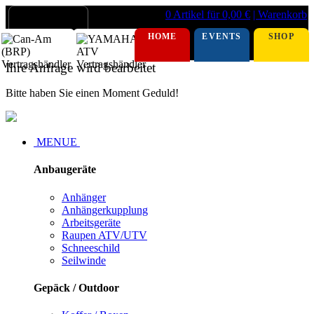
0 Artikel für 0,00 €
| Warenkorb
HOME
EVENTS
SHOP
Ihre Anfrage wird bearbeitet
Bitte haben Sie einen Moment Geduld!
MENUE
Anbaugeräte
Anhänger
Anhängerkupplung
Arbeitsgeräte
Raupen ATV/UTV
Schneeschild
Seilwinde
Gepäck / Outdoor