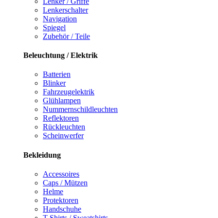
Lenker / Griffe
Lenkerschalter
Navigation
Spiegel
Zubehör / Teile
Beleuchtung / Elektrik
Batterien
Blinker
Fahrzeugelektrik
Glühlampen
Nummernschildleuchten
Reflektoren
Rückleuchten
Scheinwerfer
Bekleidung
Accessoires
Caps / Mützen
Helme
Protektoren
Handschuhe
T-Shirts / Sweatshirts