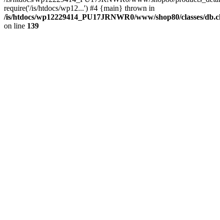
require('/is/htdocs/wp12...') #4 {main} thrown in
/is/htdocs/wp12229414_PU17JRNWR0/www/shop80/classes/db.cl
on line
139