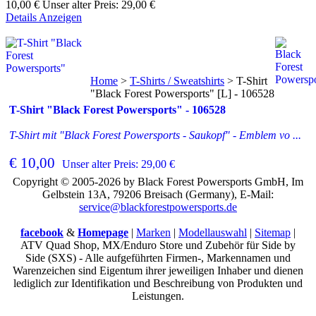
10,00 €
Unser alter Preis:
29,00 €
Details Anzeigen
Home
>
T-Shirts / Sweatshirts
>
T-Shirt
"Black Forest Powersports" [L] - 106528
T-Shirt "Black Forest Powersports" - 106528
T-Shirt mit "Black Forest Powersports - Saukopf" - Emblem vo ...
€ 10,00
Unser alter Preis: 29,00 €
Copyright © 2005-2026 by Black Forest Powersports GmbH, Im
Gelbstein 13A, 79206 Breisach (Germany), E-Mail:
service@blackforestpowersports.de
facebook
&
Homepage
|
Marken
|
Modellauswahl
|
Sitemap
|
ATV Quad Shop, MX/Enduro Store und Zubehör für Side by
Side (SXS) - Alle aufgeführten Firmen-, Markennamen und
Warenzeichen sind Eigentum ihrer jeweiligen Inhaber und dienen
lediglich zur Identifikation und Beschreibung von Produkten und
Leistungen.