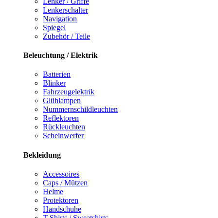
Lenker / Griffe
Lenkerschalter
Navigation
Spiegel
Zubehör / Teile
Beleuchtung / Elektrik
Batterien
Blinker
Fahrzeugelektrik
Glühlampen
Nummernschildleuchten
Reflektoren
Rückleuchten
Scheinwerfer
Bekleidung
Accessoires
Caps / Mützen
Helme
Protektoren
Handschuhe
T-Shirts / Sweatshirts