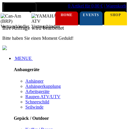
0 Artikel für 0,00 €
| Warenkorb
HOME
EVENTS
SHOP
Ihre Anfrage wird bearbeitet
Bitte haben Sie einen Moment Geduld!
MENUE
Anbaugeräte
Anhänger
Anhängerkupplung
Arbeitsgeräte
Raupen ATV/UTV
Schneeschild
Seilwinde
Gepäck / Outdoor