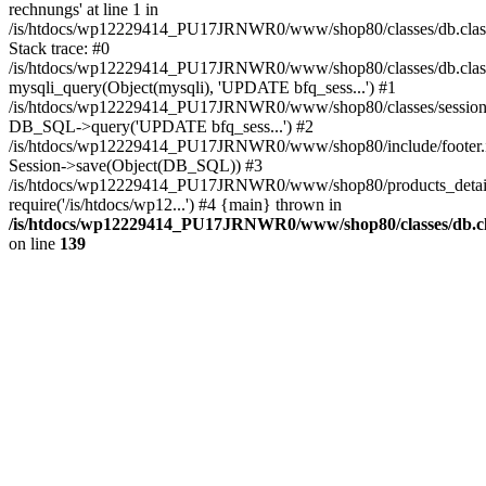
rechnungs' at line 1 in
/is/htdocs/wp12229414_PU17JRNWR0/www/shop80/classes/db.clas
Stack trace: #0
/is/htdocs/wp12229414_PU17JRNWR0/www/shop80/classes/db.class
mysqli_query(Object(mysqli), 'UPDATE bfq_sess...') #1
/is/htdocs/wp12229414_PU17JRNWR0/www/shop80/classes/session.
DB_SQL->query('UPDATE bfq_sess...') #2
/is/htdocs/wp12229414_PU17JRNWR0/www/shop80/include/footer.i
Session->save(Object(DB_SQL)) #3
/is/htdocs/wp12229414_PU17JRNWR0/www/shop80/products_detail
require('/is/htdocs/wp12...') #4 {main} thrown in
/is/htdocs/wp12229414_PU17JRNWR0/www/shop80/classes/db.cl
on line
139