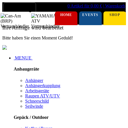
0 Artikel für 0,00 €
| Warenkorb
HOME
EVENTS
SHOP
Ihre Anfrage wird bearbeitet
Bitte haben Sie einen Moment Geduld!
MENUE
Anbaugeräte
Anhänger
Anhängerkupplung
Arbeitsgeräte
Raupen ATV/UTV
Schneeschild
Seilwinde
Gepäck / Outdoor