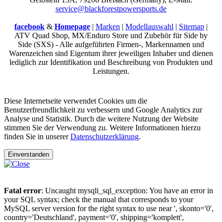
service@blackforestpowersports.de
facebook
&
Homepage
|
Marken
|
Modellauswahl
|
Sitemap
|
ATV Quad Shop, MX/Enduro Store und Zubehör für Side by
Side (SXS) - Alle aufgeführten Firmen-, Markennamen und
Warenzeichen sind Eigentum ihrer jeweiligen Inhaber und dienen
lediglich zur Identifikation und Beschreibung von Produkten und
Leistungen.
Diese Internetseite verwendet Cookies um die
Benutzerfreundlichkeit zu verbessern und Google Analytics zur
Analyse und Statistik. Durch die weitere Nutzung der Website
stimmen Sie der Verwendung zu. Weitere Informationen hierzu
finden Sie in unserer
Datenschutzerklärung
.
Einverstanden
Fatal error
: Uncaught mysqli_sql_exception: You have an error in
your SQL syntax; check the manual that corresponds to your
MySQL server version for the right syntax to use near ', skonto='0',
country='Deutschland', payment='0', shipping='komplett',