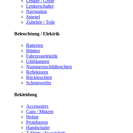
Lenker / Griffe
Lenkerschalter
Navigation
Spiegel
Zubehör / Teile
Beleuchtung / Elektrik
Batterien
Blinker
Fahrzeugelektrik
Glühlampen
Nummernschildleuchten
Reflektoren
Rückleuchten
Scheinwerfer
Bekleidung
Accessoires
Caps / Mützen
Helme
Protektoren
Handschuhe
T-Shirts / Sweatshirts