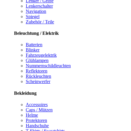
Lenker / Griffe
Lenkerschalter
Navigation
Spiegel
Zubehör / Teile
Beleuchtung / Elektrik
Batterien
Blinker
Fahrzeugelektrik
Glühlampen
Nummernschildleuchten
Reflektoren
Rückleuchten
Scheinwerfer
Bekleidung
Accessoires
Caps / Mützen
Helme
Protektoren
Handschuhe
T-Shirts / Sweatshirts