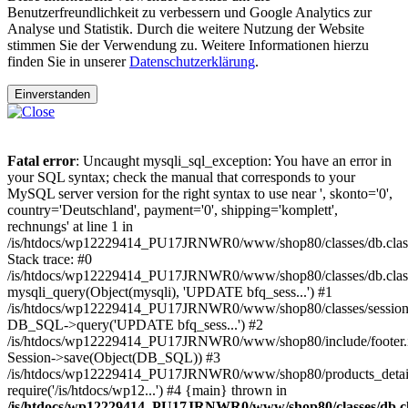
Benutzerfreundlichkeit zu verbessern und Google Analytics zur
Analyse und Statistik. Durch die weitere Nutzung der Website
stimmen Sie der Verwendung zu. Weitere Informationen hierzu
finden Sie in unserer
Datenschutzerklärung
.
Einverstanden
Fatal error
: Uncaught mysqli_sql_exception: You have an error in
your SQL syntax; check the manual that corresponds to your
MySQL server version for the right syntax to use near ', skonto='0',
country='Deutschland', payment='0', shipping='komplett',
rechnungs' at line 1 in
/is/htdocs/wp12229414_PU17JRNWR0/www/shop80/classes/db.clas
Stack trace: #0
/is/htdocs/wp12229414_PU17JRNWR0/www/shop80/classes/db.class
mysqli_query(Object(mysqli), 'UPDATE bfq_sess...') #1
/is/htdocs/wp12229414_PU17JRNWR0/www/shop80/classes/session.
DB_SQL->query('UPDATE bfq_sess...') #2
/is/htdocs/wp12229414_PU17JRNWR0/www/shop80/include/footer.i
Session->save(Object(DB_SQL)) #3
/is/htdocs/wp12229414_PU17JRNWR0/www/shop80/products_detail
require('/is/htdocs/wp12...') #4 {main} thrown in
/is/htdocs/wp12229414_PU17JRNWR0/www/shop80/classes/db.cl