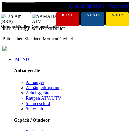
0 Artikel für 0,00 €
| Warenkorb
HOME
EVENTS
SHOP
Ihre Anfrage wird bearbeitet
Bitte haben Sie einen Moment Geduld!
MENUE
Anbaugeräte
Anhänger
Anhängerkupplung
Arbeitsgeräte
Raupen ATV/UTV
Schneeschild
Seilwinde
Gepäck / Outdoor