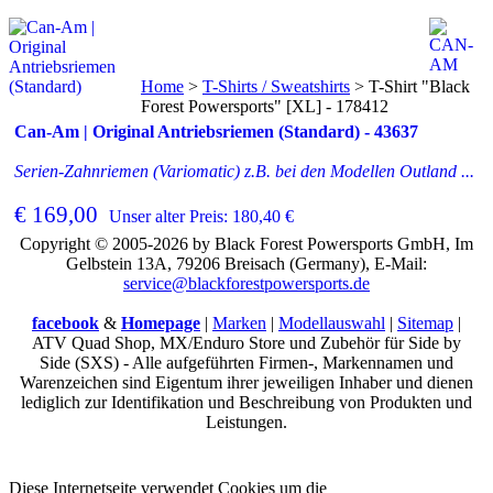
Home
>
T-Shirts / Sweatshirts
>
T-Shirt "Black
Forest Powersports" [XL] - 178412
Can-Am | Original Antriebsriemen (Standard) - 43637
Serien-Zahnriemen (Variomatic) z.B. bei den Modellen Outland ...
€ 169,00
Unser alter Preis: 180,40 €
Copyright © 2005-2026 by Black Forest Powersports GmbH, Im
Gelbstein 13A, 79206 Breisach (Germany), E-Mail:
service@blackforestpowersports.de
facebook
&
Homepage
|
Marken
|
Modellauswahl
|
Sitemap
|
ATV Quad Shop, MX/Enduro Store und Zubehör für Side by
Side (SXS) - Alle aufgeführten Firmen-, Markennamen und
Warenzeichen sind Eigentum ihrer jeweiligen Inhaber und dienen
lediglich zur Identifikation und Beschreibung von Produkten und
Leistungen.
Diese Internetseite verwendet Cookies um die