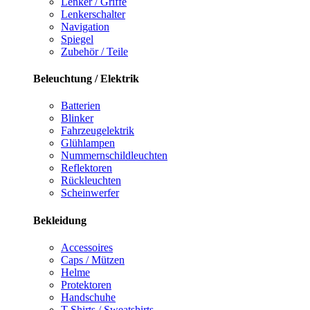
Lenker / Griffe
Lenkerschalter
Navigation
Spiegel
Zubehör / Teile
Beleuchtung / Elektrik
Batterien
Blinker
Fahrzeugelektrik
Glühlampen
Nummernschildleuchten
Reflektoren
Rückleuchten
Scheinwerfer
Bekleidung
Accessoires
Caps / Mützen
Helme
Protektoren
Handschuhe
T-Shirts / Sweatshirts