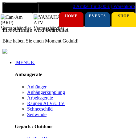
0 Artikel für 0,00 €
| Warenkorb
HOME
EVENTS
SHOP
Ihre Anfrage wird bearbeitet
Bitte haben Sie einen Moment Geduld!
MENUE
Anbaugeräte
Anhänger
Anhängerkupplung
Arbeitsgeräte
Raupen ATV/UTV
Schneeschild
Seilwinde
Gepäck / Outdoor