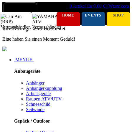
0 Artikel für 0,00 €
| Warenkorb
HOME
EVENTS
SHOP
Ihre Anfrage wird bearbeitet
Bitte haben Sie einen Moment Geduld!
MENUE
Anbaugeräte
Anhänger
Anhängerkupplung
Arbeitsgeräte
Raupen ATV/UTV
Schneeschild
Seilwinde
Gepäck / Outdoor