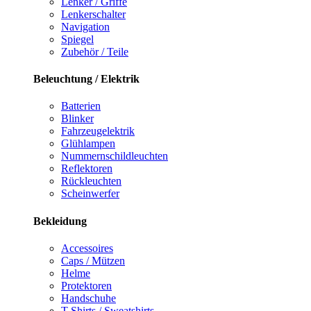
Lenker / Griffe
Lenkerschalter
Navigation
Spiegel
Zubehör / Teile
Beleuchtung / Elektrik
Batterien
Blinker
Fahrzeugelektrik
Glühlampen
Nummernschildleuchten
Reflektoren
Rückleuchten
Scheinwerfer
Bekleidung
Accessoires
Caps / Mützen
Helme
Protektoren
Handschuhe
T-Shirts / Sweatshirts